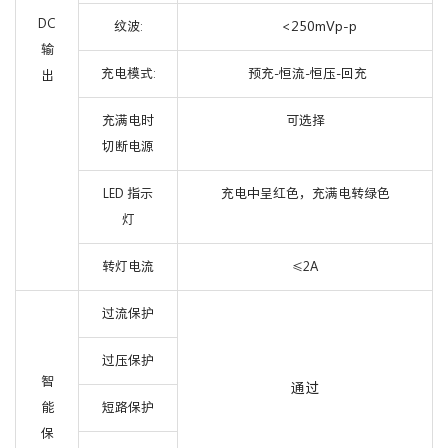
DC
<250mVp-p
纹波:
输
充电模式:
预充-恒流-恒压-回充
出
充满电时
可选择
切断电源
LED 指示
充电中呈红色，充满电转绿色
灯
转灯电流
2A
≤
过流保护
过压保护
智
通过
能
短路保护
保