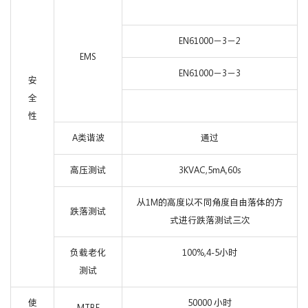
EN61000－3－2
EMS
EN61000－3－3
安
全
性
A类谐波
通过
高压测试
3KVAC,5mA,60s
从1M的高度以不同角度自由落体的方
跌落测试
式进行跌落测试三次
负载老化
100%,4-5小时
测试
使
50000 小时
MTBF