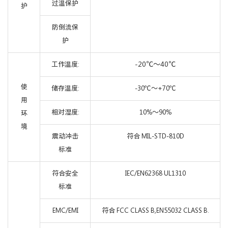
过温保护
护
防倒流保
护
-20℃～40℃
工作温度:
使
储存温度:
-30℃～+70℃
用
相对湿度:
10%～90%
环
境
震动冲击
符合 MIL-STD-810D
标准
符合安全
IEC/EN62368 UL1310
标准
EMC/EMI
符合 FCC CLASS B,EN55032 CLASS B.