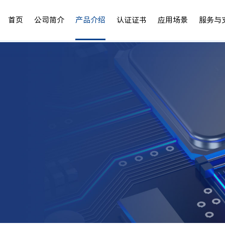
首页
公司简介
产品介绍
认证证书
应用场景
服务与
公司介绍
电池充电器
电池充电器应用案例
鑫粟家庭
锂电池充电器
发展历程
电源适配器
电源适配器应用案例
企业文化
磷酸铁锂电池充
核心团队
定制类电源充电器
定制类电源充电器应用案例
诚聘英才
铅酸电池充电器
全球市场
镍氢电池充电器
公司荣誉
资质证书
专利商标