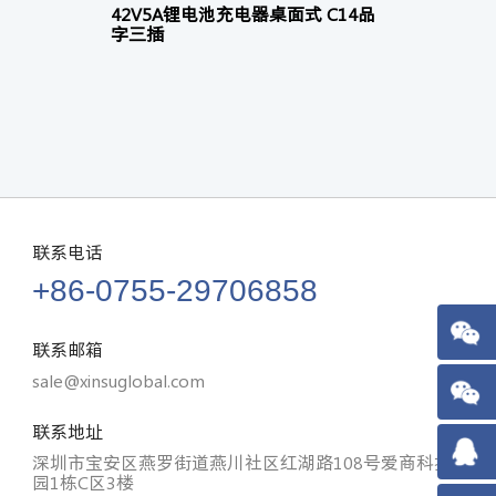
42V5A锂电池充电器桌面式 C14品
42V
字三插
联系电话
+86-0755-29706858
联系邮箱
sale@xinsuglobal.com
联系地址
深圳市宝安区燕罗街道燕川社区红湖路108号爱商科技
园1栋C区3楼