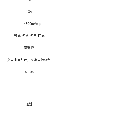
10A
<300mVp-p
预充-恒流-恒压-回充
可选择
充电中呈红色，充满电转绿色
1.0A
≤
通过