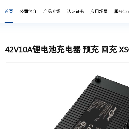
首页
公司简介
产品介绍
认证证书
应用场景
服务与
公司介绍
电池充电器
电池充电器应用案例
鑫粟家庭
锂电池充电器
42V10A锂电池充电器 预充 回充 XSG
发展历程
电源适配器
电源适配器应用案例
企业文化
磷酸铁锂电池充
核心团队
定制类电源充电器
定制类电源充电器应用案例
诚聘英才
铅酸电池充电器
全球市场
镍氢电池充电器
公司荣誉
资质证书
专利商标