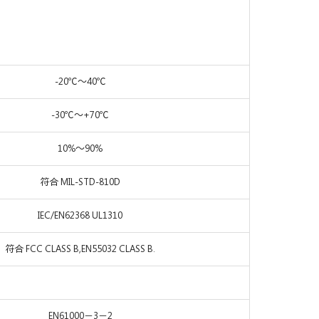
-20℃～40℃
-30℃～+70℃
10%～90%
符合 MIL-STD-810D
IEC/EN62368 UL1310
符合 FCC CLASS B,EN55032 CLASS B.
EN61000－3－2