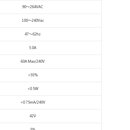
90～264VAC
100～240Vac
47～62hz
5.0A
60A Max/240V
>93%
<0.5W
<0.75mA/240V
42V
5%